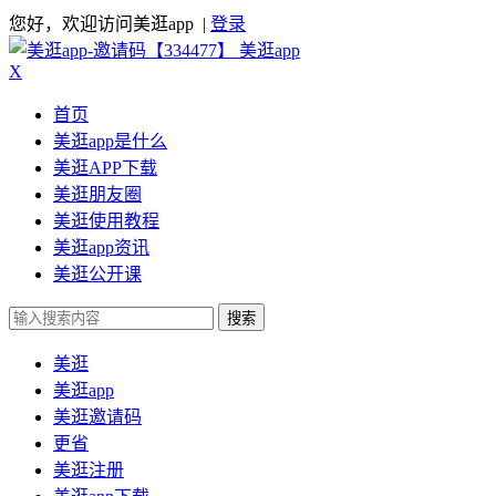
您好，欢迎访问美逛app |
登录
美逛app
X
首页
美逛app是什么
美逛APP下载
美逛朋友圈
美逛使用教程
美逛app资讯
美逛公开课
搜索
美逛
美逛app
美逛邀请码
更省
美逛注册