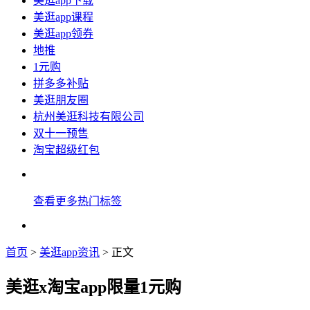
美逛app下载
美逛app课程
美逛app领券
地推
1元购
拼多多补贴
美逛朋友圈
杭州美逛科技有限公司
双十一预售
淘宝超级红包
查看更多热门标签
首页
>
美逛app资讯
> 正文
美逛x淘宝app限量1元购