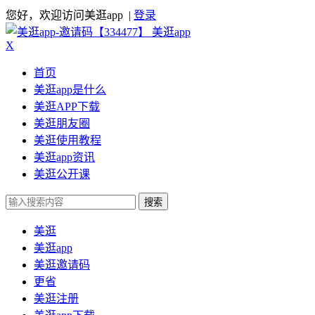
您好，欢迎访问美逛app |
登录
美逛app
X
首页
美逛app是什么
美逛APP下载
美逛朋友圈
美逛使用教程
美逛app资讯
美逛公开课
搜索
美逛
美逛app
美逛邀请码
更省
美逛注册